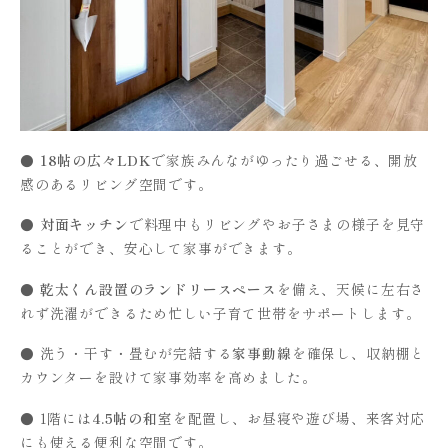
●
18帖の広々LDK
で家族みんながゆったり過ごせる、開放
感のあるリビング空間です。
●
対面キッチン
で料理中もリビングやお子さまの様子を見守
ることができ、安心して家事ができます。
●
乾太くん設置のランドリースペース
を備え、天候に左右さ
れず洗濯ができるため忙しい子育て世帯をサポートします。
● 洗う・干す・畳むが完結する
家事動線
を確保し、収納棚と
カウンターを設けて家事効率を高めました。
● 1階には
4.5帖の和室
を配置し、お昼寝や遊び場、来客対応
にも使える便利な空間です。