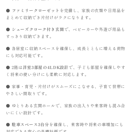
●
ファミリークローゼット
を完備し、家族の衣類や日用品を
まとめて収納でき片付けがラクになります。
●
シューズクローク付き玄関
で、ベビーカーや外遊び用品も
すっきり収納できます。
● 各居室に収納スペースを確保し、成長とともに増える荷物
にも対応可能です。
● 2階は
洋室3部屋の4LDK設計
で、子ども部屋を確保しやす
く将来の使い分けにも柔軟に対応します。
● 家事・育児・片付けがスムーズにこなせる、子育て世帯に
やさしい間取りです。
● ゆとりある玄関ホールで、家族の出入りや来客時も混み合
いにくい設計です。
●
駐車スペース3台分
を確保し、来客時や将来の車増加にも
対応できる安心の外構計画です。