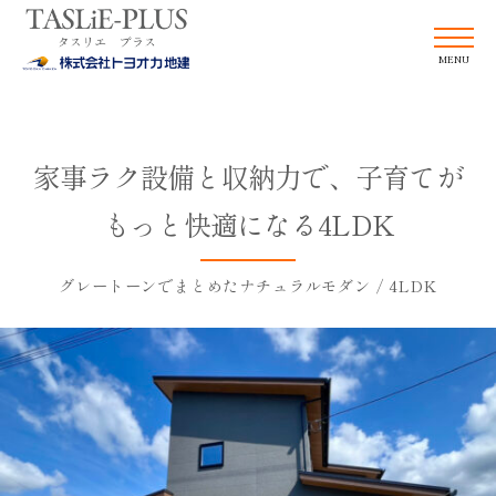
コ
TASLiE-
ン
PLUS
MENU
テ
ン
タ
TASLiE-
ツ
ス
へ
PLUS
家事ラク設備と収納力で、子育てが
ス
リ
タ
キ
もっと快適になる4LDK
エ
ッ
ス
プ
プ
グレートーンでまとめたナチュラルモダン / 4LDK
リ
ラ
エ
ス
プ
ラ
ス